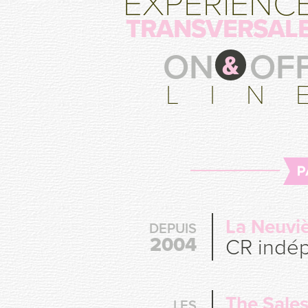
EXPÉRIENC
TRANSVERSAL
ON OF
&
L I N 
La Neuvi
DEPUIS
2004
CR indé
The Sale
LES